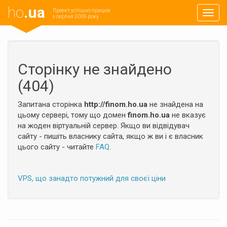
ho
.ua
Проект успішно працює
Навиг
з серпня 2005 року
Сторінку не знайдено
(404)
Запитана сторінка
http://finom.ho.ua
не знайдена на
цьому сервері, тому що домен
finom.ho.ua
не вказує
на жоден віртуальній сервер. Якщо ви відвідувач
сайту - пишіть власнику сайта, якщо ж ви і є власник
цього сайту - читайте
FAQ
.
VPS, що занадто потужний для своєї ціни